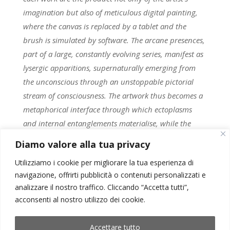
imagination but also of meticulous digital painting,
where the canvas is replaced by a tablet and the
brush is simulated by software. The arcane presences,
part of a large, constantly evolving series, manifest as
lysergic apparitions, supernaturally emerging from
the unconscious through an unstoppable pictorial
stream of consciousness. The artwork thus becomes a
metaphorical interface through which ectoplasms
and internal entanglements materialise, while the
technological device is the concrete interface that
Diamo valore alla tua privacy
allows even the most traditional painting technique to
Utilizziamo i cookie per migliorare la tua esperienza di
be updated. But the interfaces are the faces
navigazione, offrirti pubblicità o contenuti personalizzati e
themselves, which mix and evoke dormant sensations
analizzare il nostro traffico. Cliccando “Accetta tutti”,
or emotions, to give vent ̶ and body ̶ to that subliminal
acconsenti al nostro utilizzo dei cookie.
current that universally passes through us all.
Accettare tutto