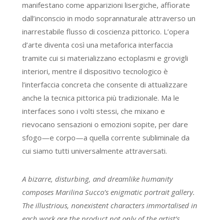
manifestano come apparizioni lisergiche, affiorate
dall’inconscio in modo soprannaturale attraverso un
inarrestabile flusso di coscienza pittorico. L’opera
d’arte diventa così una metaforica interfaccia
tramite cui si materializzano ectoplasmi e grovigli
interiori, mentre il dispositivo tecnologico è
l’interfaccia concreta che consente di attualizzare
anche la tecnica pittorica più tradizionale. Ma le
interfaces sono i volti stessi, che mixano e
rievocano sensazioni o emozioni sopite, per dare
sfogo—e corpo—a quella corrente subliminale da
cui siamo tutti universalmente attraversati.
A bizarre, disturbing, and dreamlike humanity
composes Marilina Succo’s enigmatic portrait gallery.
The illustrious, nonexistent characters immortalised in
each work are the product not only of the artist’s